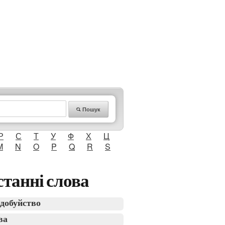
Пошук
Р
С
Т
У
Ф
Х
Ц
M
N
O
P
Q
R
S
танні слова
добуйство
ва