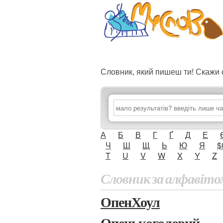
Словник, який пишеш ти! Скаж
А
Б
В
Г
Ґ
Д
Е
Ч
Ш
Щ
Ь
Ю
Я
$
T
U
V
W
X
Y
Z
Словник за алфавіто
ОпенХоул