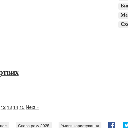
Би
Ме
Сх
ертвих
12
13
14
15
Next »
 нас
Слово року 2025
Умови користування