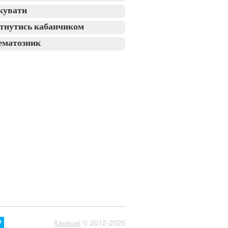
кувати
тнутись кабанчиком
ематозник
Карешкі
© 2012-2026