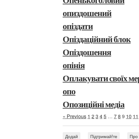
Опенькоголовий
опиздошений
опіздати
Опіздаційний блок
Опіздошення
опінія
Оплакувати своїх м
опо
Опозиційні медіа
« Previous
1
2
3
4
5
…
7
8
9
10
11
Додай
Підтримай!те
Про