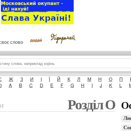
и своє слово
Є
Ж
З
И
І
Ї
Й
К
Л
М
Н
О
П
0
A
B
C
D
E
F
G
H
I
J
K
L
Розділ О
Ос
м
Лю
Со