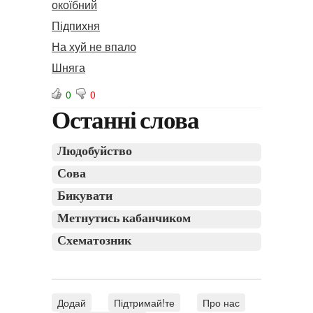
окоїбний
Підпихня
На хуй не впало
Шняга
0
0
Останні слова
Людобуйство
Сова
Бикувати
Метнутись кабанчиком
Схематозник
Додай
Підтримай!те
Про нас