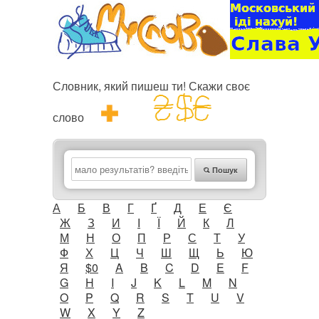
Словник, який пишеш ти! Скажи своє
слово
Пошук
А
Б
В
Г
Ґ
Д
Е
Є
Ж
З
И
І
Ї
Й
К
Л
М
Н
О
П
Р
С
Т
У
Ф
Х
Ц
Ч
Ш
Щ
Ь
Ю
Я
$0
A
B
C
D
E
F
G
H
I
J
K
L
M
N
O
P
Q
R
S
T
U
V
W
X
Y
Z