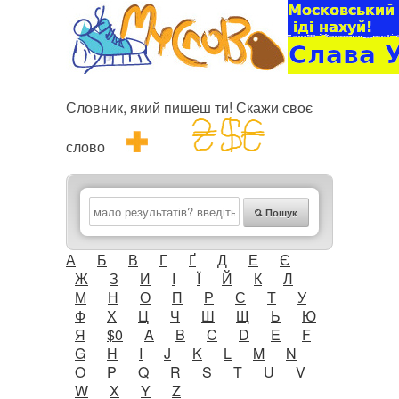
Словник, який пишеш ти! Скажи своє
слово
Пошук
А
Б
В
Г
Ґ
Д
Е
Є
Ж
З
И
І
Ї
Й
К
Л
М
Н
О
П
Р
С
Т
У
Ф
Х
Ц
Ч
Ш
Щ
Ь
Ю
Я
$0
A
B
C
D
E
F
G
H
I
J
K
L
M
N
O
P
Q
R
S
T
U
V
W
X
Y
Z