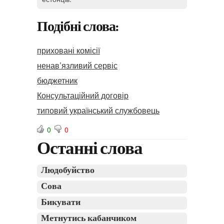
Подібні слова:
приховані комісії
ненав’язливий сервіс
бюджетник
Консультаційний договір
типовий український службовець
0
0
Останні слова
Людобуйство
Сова
Бикувати
Метнутись кабанчиком