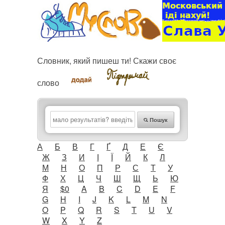
Словник, який пишеш ти! Скажи своє
слово
Пошук
А
Б
В
Г
Ґ
Д
Е
Є
Ж
З
И
І
Ї
Й
К
Л
М
Н
О
П
Р
С
Т
У
Ф
Х
Ц
Ч
Ш
Щ
Ь
Ю
Я
$0
A
B
C
D
E
F
G
H
I
J
K
L
M
N
O
P
Q
R
S
T
U
V
W
X
Y
Z