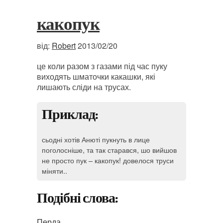
какопук
від:
Robert
2013/02/20
це коли разом з газами під час пуку
виходять шматочки какашки, які
лишають сліди на трусах.
Приклад:
сьодні хотів Анюті пукнуть в лице
поголосніше, та так старався, шо вийшов
не просто пук – какопук! довелося труси
міняти..
Подібні слова:
Перда