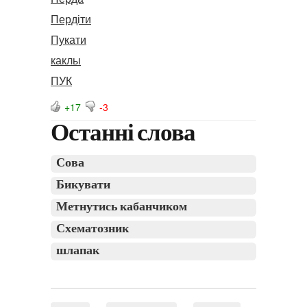
Пердіти
Пукати
каклы
ПУК
+17
-3
Останні слова
Сова
Бикувати
Метнутись кабанчиком
Схематозник
шлапак