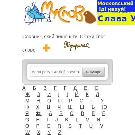
Словник, який пишеш ти! Скажи своє
слово
Пошук
А
Б
В
Г
Ґ
Д
Е
Є
Ж
З
И
І
Ї
Й
К
Л
М
Н
О
П
Р
С
Т
У
Ф
Х
Ц
Ч
Ш
Щ
Ь
Ю
Я
$0
A
B
C
D
E
F
G
H
I
J
K
L
M
N
O
P
Q
R
S
T
U
V
W
X
Y
Z