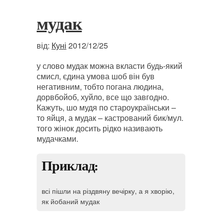
мудак
від:
Куні
2012/12/25
у слово мудак можна вкласти будь-який
смисл, єдина умова шоб він був
негативним, тобто погана людина,
дорвбойоб, хуйло, все що завгодно.
Кажуть, шо мудя по староукраїнськи –
то яйця, а мудак – кастрований бик/мул.
того жінок досить рідко називають
мудачками.
Приклад:
всі пішли на різдвяну вечірку, а я хворію,
як йобаний мудак