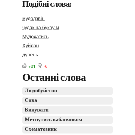
Подібні слова:
мудодзвін
чудак на букву м
Мудохатись
Хуйлан
дурень
+21
-6
Останні слова
Людобуйство
Сова
Бикувати
Метнутись кабанчиком
Схематозник