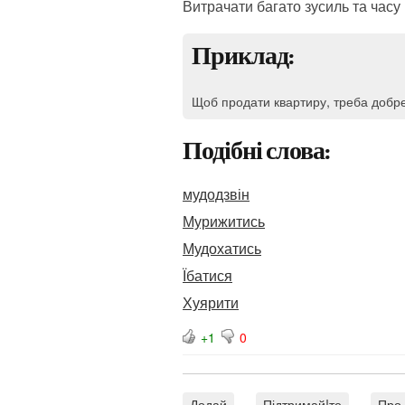
Витрачати багато зусиль та часу
Приклад:
Щоб продати квартиру, треба добр
Подібні слова:
мудодзвін
Мурижитись
Мудохатись
Їбатися
Хуярити
+1
0
Додай
Підтримай!те
Про