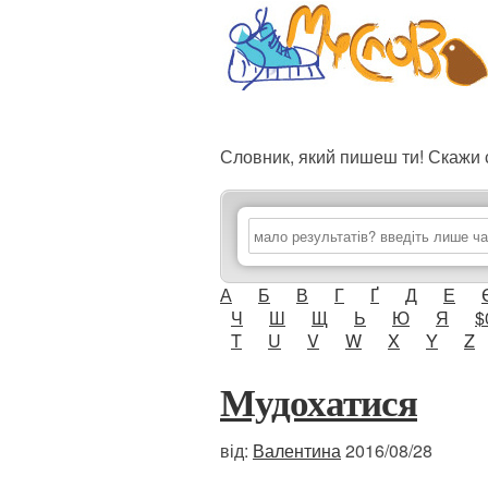
Словник, який пишеш ти! Скаж
А
Б
В
Г
Ґ
Д
Е
Ч
Ш
Щ
Ь
Ю
Я
$
T
U
V
W
X
Y
Z
Мудохатися
від:
Валентина
2016/08/28