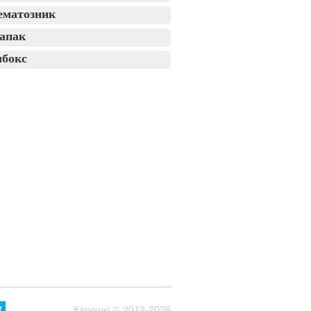
ематозник
апак
лбокс
Карешкі
© 2012-2026