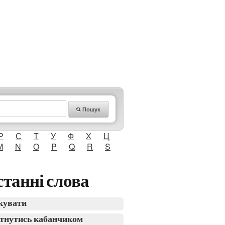
Пошук
Р
С
Т
У
Ф
Х
Ц
M
N
O
P
Q
R
S
танні слова
кувати
тнутись кабанчиком