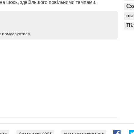
 на щось, здебільшого повільними темпами.
Сх
шл
Пі
е помудохатися.
 нас
Слово року 2025
Умови користування