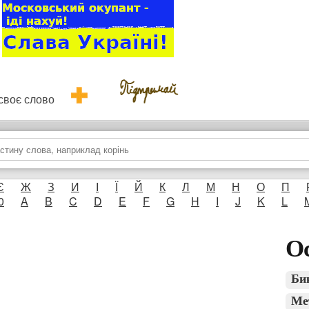
и своє слово
Є
Ж
З
И
І
Ї
Й
К
Л
М
Н
О
П
0
A
B
C
D
E
F
G
H
I
J
K
L
Ос
Би
Ме