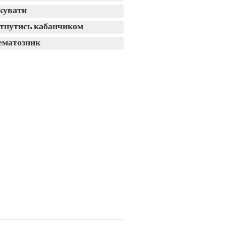
кувати
тнутись кабанчиком
ематозник