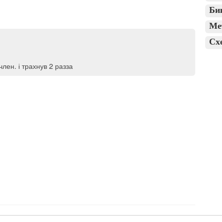
Би
Ме
Сх
лен. і трахнув 2 разза