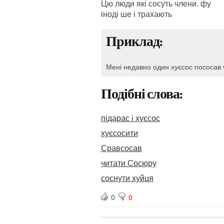
Цю люди які сосуть члени. фу
іноді ше і трахають
Приклад:
Мені недавно один хуєсос пососав ч
Подібні слова:
підарас і хуєсос
хуєсосити
Сравсосав
читати Сосюру
соснути хуйця
0
0