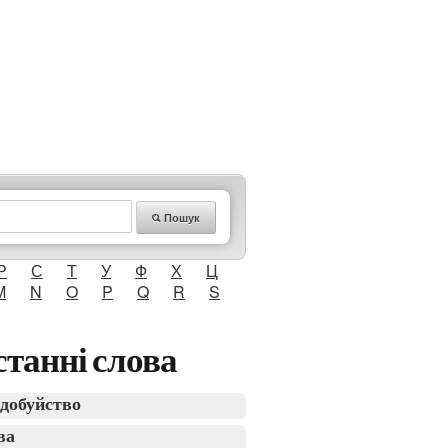
Пошук
Р
С
Т
У
Ф
Х
Ц
M
N
O
P
Q
R
S
танні слова
добуйство
ва