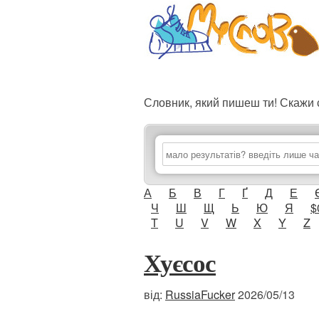
Словник, який пишеш ти! Скаж
А
Б
В
Г
Ґ
Д
Е
Ч
Ш
Щ
Ь
Ю
Я
$
T
U
V
W
X
Y
Z
Хуєсос
від:
RussiaFucker
2026/05/13