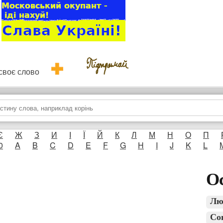
и своє слово
Є
Ж
З
И
І
Ї
Й
К
Л
М
Н
О
П
0
A
B
C
D
E
F
G
H
I
J
K
L
Ос
Лю
Со