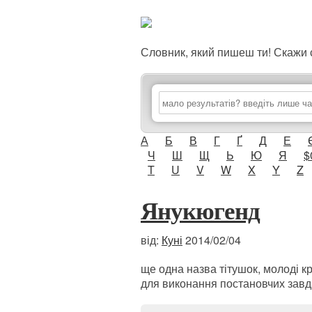
Словник, який пишеш ти! Скаж
А
Б
В
Г
Ґ
Д
Е
Ч
Ш
Щ
Ь
Ю
Я
$
T
U
V
W
X
Y
Z
Янукюгенд
від:
Куні
2014/02/04
ще одна назва тітушок, молоді к
для виконання постановчих зав