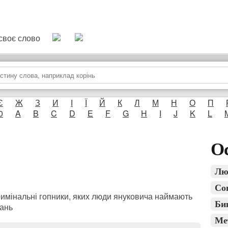
и своє слово
Є
Ж
З
И
І
Ї
Й
К
Л
М
Н
О
П
0
A
B
C
D
E
F
G
H
I
J
K
L
Ос
Лю
Со
римінальні гопники, яких люди януковича наймають
Би
дань
Ме