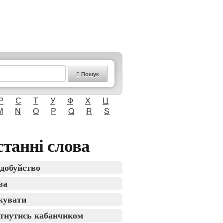
Пошук
Р
С
Т
У
Ф
Х
Ц
M
N
O
P
Q
R
S
танні слова
добуйство
ва
кувати
тнутись кабанчиком