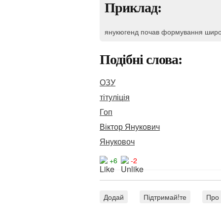
Приклад:
янукюгенд почав формування широ
Подібні слова:
ОЗУ
тітуліція
Гоп
Віктор Янукович
Януковоч
+6
-2
Додай
Підтримай!те
Про