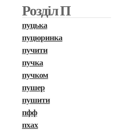
Розділ П
пуцька
пуцюринка
пучити
пучка
пучком
пушер
пушити
пфф
пхах