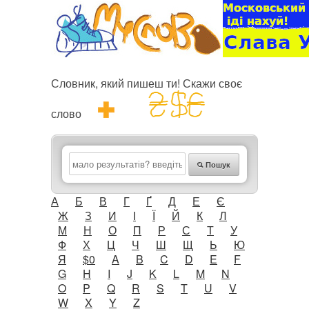
Словник, який пишеш ти! Скажи своє
слово
Пошук
А
Б
В
Г
Ґ
Д
Е
Є
Ж
З
И
І
Ї
Й
К
Л
М
Н
О
П
Р
С
Т
У
Ф
Х
Ц
Ч
Ш
Щ
Ь
Ю
Я
$0
A
B
C
D
E
F
G
H
I
J
K
L
M
N
O
P
Q
R
S
T
U
V
W
X
Y
Z