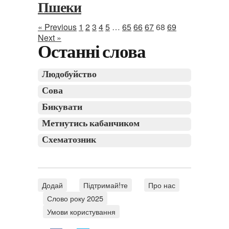
Пшеки
« Previous
1
2
3
4
5
…
65
66
67
68
69
Next »
Останні слова
Людобуйство
Сова
Бикувати
Метнутись кабанчиком
Схематозник
Додай
Підтримай!те
Про нас
Слово року 2025
Умови користування