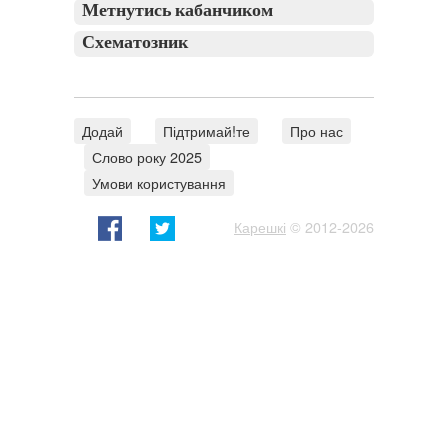
Метнутись кабанчиком
Схематозник
Додай
Підтримай!те
Про нас
Слово року 2025
Умови користування
Карешкі
© 2012-2026