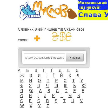
Словник, який пишеш ти! Скажи своє
слово
Пошук
А
Б
В
Г
Ґ
Д
Е
Є
Ж
З
И
І
Ї
Й
К
Л
М
Н
О
П
Р
С
Т
У
Ф
Х
Ц
Ч
Ш
Щ
Ь
Ю
Я
$0
A
B
C
D
E
F
G
H
I
J
K
L
M
N
O
P
Q
R
S
T
U
V
W
X
Y
Z