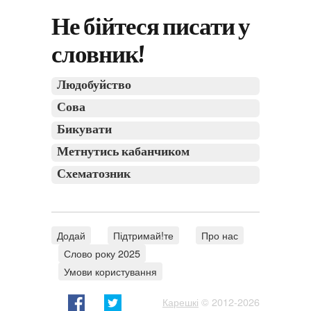
Не бійтеся писати у
словник!
Людобуйство
Сова
Бикувати
Метнутись кабанчиком
Схематозник
Додай
Підтримай!те
Про нас
Слово року 2025
Умови користування
Карешкі
© 2012-2026