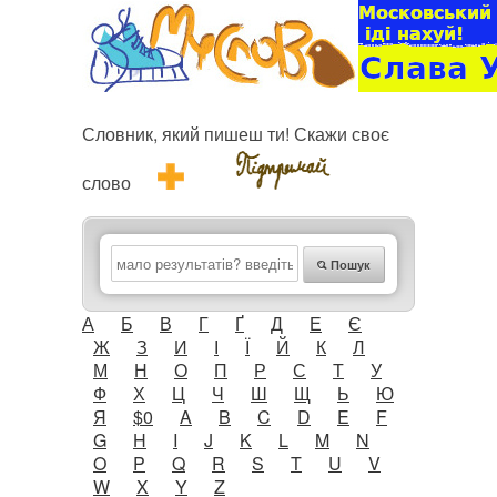
Словник, який пишеш ти! Скажи своє
слово
Пошук
А
Б
В
Г
Ґ
Д
Е
Є
Ж
З
И
І
Ї
Й
К
Л
М
Н
О
П
Р
С
Т
У
Ф
Х
Ц
Ч
Ш
Щ
Ь
Ю
Я
$0
A
B
C
D
E
F
G
H
I
J
K
L
M
N
O
P
Q
R
S
T
U
V
W
X
Y
Z