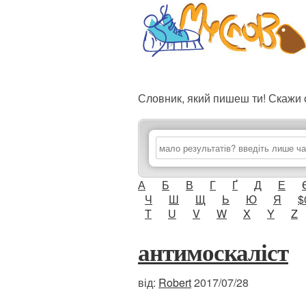
Словник, який пишеш ти! Скаж
А
Б
В
Г
Ґ
Д
Е
Ч
Ш
Щ
Ь
Ю
Я
$
T
U
V
W
X
Y
Z
антимоскаліст
від:
Robert
2017/07/28