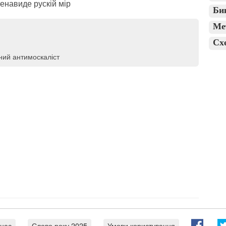
ненавиде рускій мір
Би
Ме
Сх
ний антимоскаліст
 нас
Слово року 2025
Умови користування