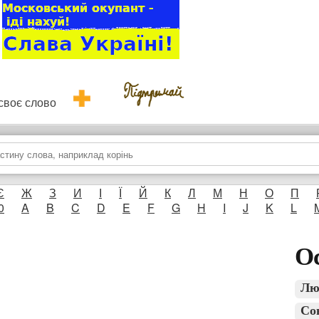
и своє слово
Є
Ж
З
И
І
Ї
Й
К
Л
М
Н
О
П
0
A
B
C
D
E
F
G
H
I
J
K
L
Ос
Лю
Со