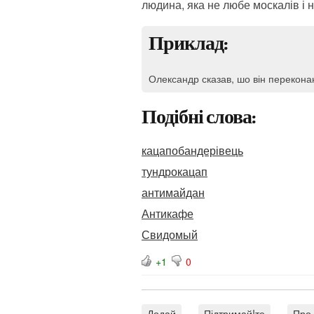
людина, яка не любе москалів і 
Приклад:
Олександр сказав, шо він перекона
Подібні слова:
кацапобандерівець
тундрокацап
антимайдан
Антикафе
Свидомый
+1
0
Додай
Підтримай!те
Про