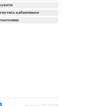
кувати
тнутись кабанчиком
ематозник
Карешкі
© 2012-2026