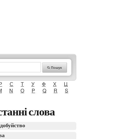
Пошук
Р
С
Т
У
Ф
Х
Ц
M
N
O
P
Q
R
S
танні слова
добуйство
ва