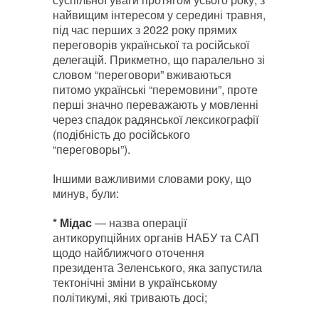
найвищим інтересом у середині травня,
під час перших з 2022 року прямих
переговорів української та російської
делегацій. Прикметно, що паралельно зі
словом “переговори” вживаються
питомо українські “перемовини”, проте
перші значно переважають у мовленні
через спадок радянської лексикографії
(подібність до російського
“переговоры”).
Іншими важливими словами року, що
минув, були:
* Мідас
— назва операції
антикорупційних органів НАБУ та САП
щодо найближчого оточення
президента Зеленського, яка запустила
тектонічні зміни в українському
політикумі, які тривають досі;