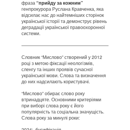
фраза
“прийду за кожним”
генпрокурора Руслана Кравченка, яка
відсилає нас до найтемніших сторінок
української історії та демонструє рівень
деградації української правоохоронної
системи.
———————————————————————
Словник “Мислово” створений у 2012
році з метою фіксації неологізмів,
сленгу та інших проявів сучасної
української мови. Слова та визначення
до них надсилають користувачі.
“
Мислово” обирає слово року
втринадцяте. Основними критеріями
при виборі слова року є його
популярність та соціальна значущість.
Слова року за минулі роки:
2024:
бусифікація