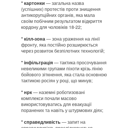
* картонки
— загальна назва
(успішних) протестів проти знищення
антикорупційних органів, яка мала
своїм побічним результатом відкриття
кордону для чоловіків 18-22;
* кілл-зона
— зона ураження на лінії
фронту, яка постійно розширюється
через розвиток безпілотних технологій;
* інфільтрація
— тактика просочування
невеликими групами піхоти крізь лінію
бойового зіткнення, яка стала основною
тактикою росіян у році, що минув;
* нрк
— наземні роботизовані
комплекси почали масово
використовуватись для евакуації
поранених та навіть у штурмових діях;
* справедливість
— запит на
справедливість прослідковується,