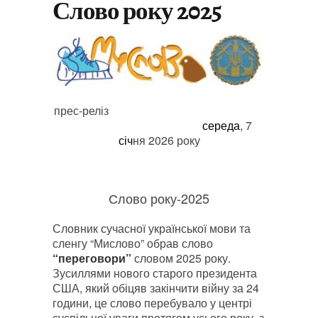
Слово року 2025
прес-реліз
середа
, 7
січ
ня 2026 року
Слово року-2025
Словник сучасної української мови та
сленгу “Мислово” обрав слово
“
переговори
”
словом 2025 року.
Зусиллями нового старого президента
США, який обіцяв закінчити війну за 24
години, це слово перебувало у центрі
суспільної уваги протягом усього року, з