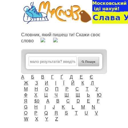
Словник, який пишеш ти! Скажи своє
слово
Пошук
А
Б
В
Г
Ґ
Д
Е
Є
Ж
З
И
І
Ї
Й
К
Л
М
Н
О
П
Р
С
Т
У
Ф
Х
Ц
Ч
Ш
Щ
Ь
Ю
Я
$0
A
B
C
D
E
F
G
H
I
J
K
L
M
N
O
P
Q
R
S
T
U
V
W
X
Y
Z