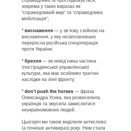
зокрема у таких виразах як
“справедливий мир” та “справедлива
мобілізація”;
*
виснаження
— у зв’язку з війною на
виснаження, у яку незаплановано
переросла російська спецоперація
проти України;
* брехня
— як невід’ємна частина
(пост)радянської управлінської
культури, яка має особливо трагічні
наслідки на лінії фронту;
* don’t push the horses
— фраза
Олександра Усика, яка розвеселила
українців та змусила замислитися
неукраїномовних людей.
Цьогоріч ми також виділили антислово
(а точніше антивираз) року. Ним стала