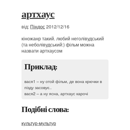
артхаус
від:
Піндос
2012/12/16
кіножанр такий. любий неголівудський
(та неболівудський:) фільм можна
назвати артхаусом
Приклад:
вася1 – ну отой фільм, де вона крючки в
пізду засовує..
вася2 – а ну ясна, артхаус карочі
Подібні слова:
культур-мультур