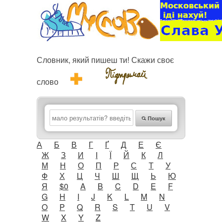
Словник, який пишеш ти! Скажи своє
слово
Пошук
А
Б
В
Г
Ґ
Д
Е
Є
Ж
З
И
І
Ї
Й
К
Л
М
Н
О
П
Р
С
Т
У
Ф
Х
Ц
Ч
Ш
Щ
Ь
Ю
Я
$0
A
B
C
D
E
F
G
H
I
J
K
L
M
N
O
P
Q
R
S
T
U
V
W
X
Y
Z