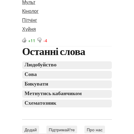
Мульт
Кінолог
Пітчінг
Хуйня
+11
-4
Останні слова
Людобуйство
Сова
Бикувати
Метнутись кабанчиком
Схематозник
Додай
Підтримай!те
Про нас