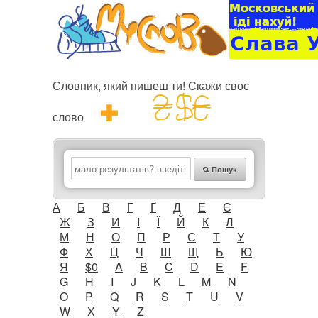
Словник, який пишеш ти! Скажи своє
слово
Пошук
А
Б
В
Г
Ґ
Д
Е
Є
Ж
З
И
І
Ї
Й
К
Л
М
Н
О
П
Р
С
Т
У
Ф
Х
Ц
Ч
Ш
Щ
Ь
Ю
Я
$0
A
B
C
D
E
F
G
H
I
J
K
L
M
N
O
P
Q
R
S
T
U
V
W
X
Y
Z