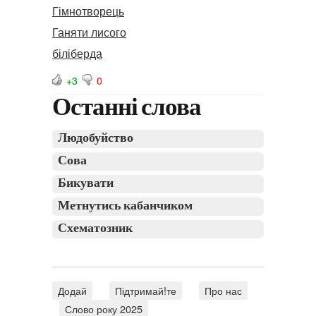
Гімнотворець
Ганяти лисого
біліберда
+3
0
Останні слова
Людобуйство
Сова
Бикувати
Метнутись кабанчиком
Схематозник
Додай
Підтримай!те
Про нас
Слово року 2025