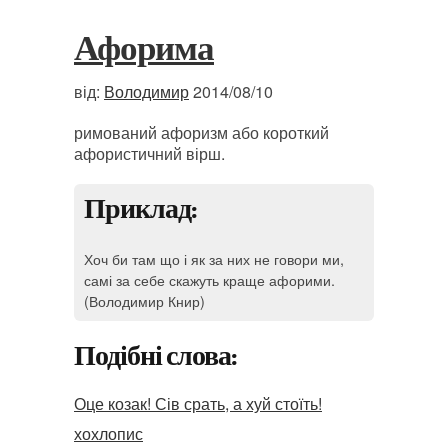
Афорима
від:
Володимир
2014/08/10
римований афоризм або короткий
афористичний вірш.
Приклад:
Хоч би там що і як за них не говори ми,
самі за себе скажуть краще афорими.
(Володимир Книр)
Подібні слова:
Оце козак! Сів срать, а хуй стоїть!
хохлопис