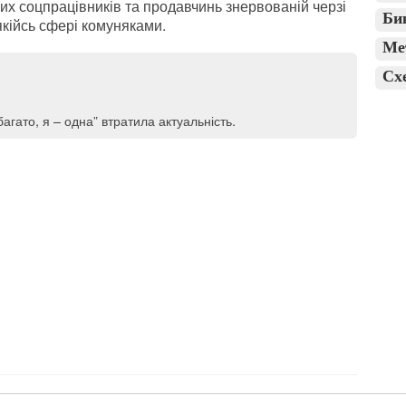
их соцпрацівників та продавчинь знервованій черзі
Би
якійсь сфері комуняками.
Ме
Сх
агато, я – одна” втратила актуальність.