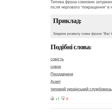
Типова фраза совкових затуркан
після чергового “покращення” в 
Приклад:
Завдяки розвалу совка фраза “Вас б
Подібні слова:
совість
совок
Продавчиня
Аскет
типовий український службовець
+1
0