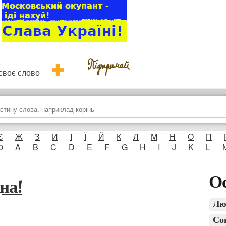
и своє слово
Є
Ж
З
И
І
Ї
Й
К
Л
М
Н
О
П
0
A
B
C
D
E
F
G
H
I
J
K
L
Ос
дна!
Лю
Со