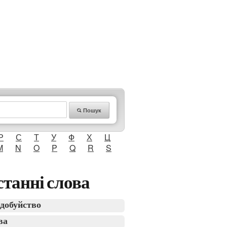
Пошук
Р
С
Т
У
Ф
Х
Ц
M
N
O
P
Q
R
S
танні слова
добуйство
ва