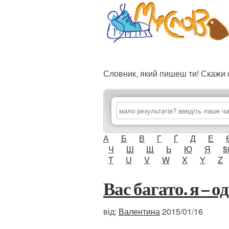
Словник, який пишеш ти! Скаж
А
Б
В
Г
Ґ
Д
Е
Ч
Ш
Щ
Ь
Ю
Я
$
T
U
V
W
X
Y
Z
Вас багато. я – о
від:
Валентина
2015/01/16