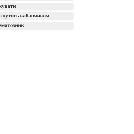
кувати
тнутись кабанчиком
ематозник