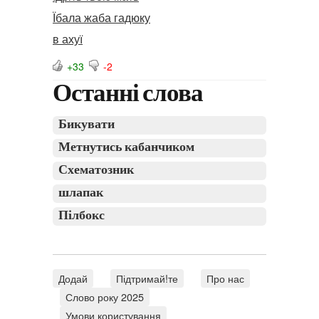
Їбала жаба гадюку
в ахуї
+33
-2
Останні слова
Бикувати
Метнутись кабанчиком
Схематозник
шлапак
Пілбокс
Додай
Підтримай!те
Про нас
Слово року 2025
Умови користування