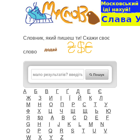
Словник, який пишеш ти! Скажи своє
слово
Пошук
А
Б
В
Г
Ґ
Д
Е
Є
Ж
З
И
І
Ї
Й
К
Л
М
Н
О
П
Р
С
Т
У
Ф
Х
Ц
Ч
Ш
Щ
Ь
Ю
Я
$0
A
B
C
D
E
F
G
H
I
J
K
L
M
N
O
P
Q
R
S
T
U
V
W
X
Y
Z