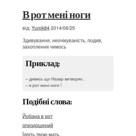
В рот мені ноги
від:
Yurok84
2014/06/25
Здивування, неочікуваність, подив,
захоплення чимось
Приклад:
– дивись що Назар витворяє .
– в рот мені ноги !
Подібні слова:
Йобана в рот
опиздошений
Їдріть твою мать