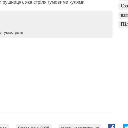
чи рушниця), яка стріля гумовими кулями
Сх
шл
Пі
з гумострілів
 нас
Слово року 2025
Умови користування