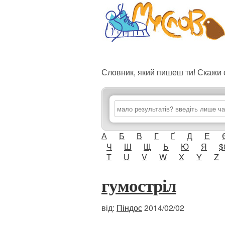
Словник, який пишеш ти! Скаж
А
Б
В
Г
Ґ
Д
Е
Ч
Ш
Щ
Ь
Ю
Я
$
T
U
V
W
X
Y
Z
гумостріл
від:
Піндос
2014/02/02