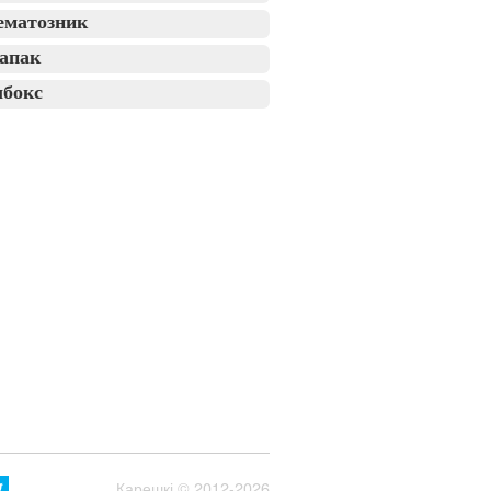
ематозник
апак
лбокс
Карешкі
© 2012-2026