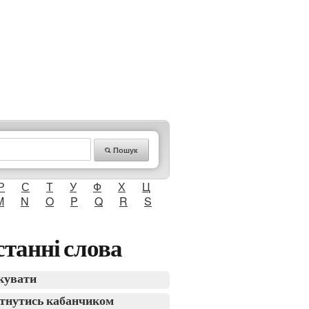
Пошук
Р
С
Т
У
Ф
Х
Ц
M
N
O
P
Q
R
S
танні слова
кувати
тнутись кабанчиком