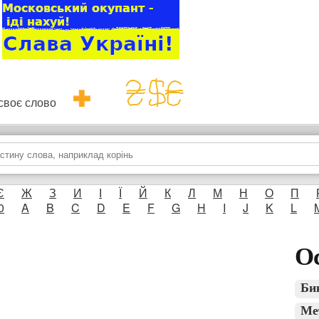
и своє слово
Є
Ж
З
И
І
Ї
Й
К
Л
М
Н
О
П
0
A
B
C
D
E
F
G
H
I
J
K
L
Ос
Би
Ме