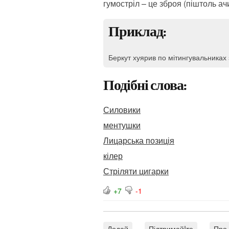
гумостріл – це зброя (піштоль а
Приклад:
Беркут хуярив по мітингувальниках 
Подібні слова:
Силовики
ментушки
Лицарська позиція
кілер
Стріляти цигарки
+7
-1
Додай
Підтримай!те
Про