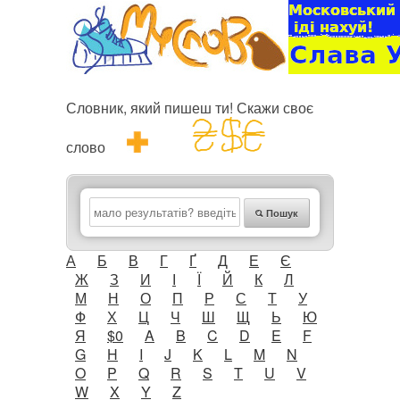
Словник, який пишеш ти! Скажи своє
слово
Пошук
А
Б
В
Г
Ґ
Д
Е
Є
Ж
З
И
І
Ї
Й
К
Л
М
Н
О
П
Р
С
Т
У
Ф
Х
Ц
Ч
Ш
Щ
Ь
Ю
Я
$0
A
B
C
D
E
F
G
H
I
J
K
L
M
N
O
P
Q
R
S
T
U
V
W
X
Y
Z