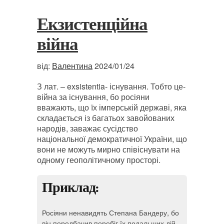
Екзистенційна
війна
від:
Валентина
2024/01/24
З лат. – exsistentia- існування. Тобто це-
війна за існування, бо росіяни
вважають, що їх імперській державі, яка
складається із багатьох завойованих
народів, заважає сусідство
національної демократичної України, що
вони не можуть мирно співіснувати на
одному геополітичному просторі.
Приклад:
Росіяни ненавидять Степана Бандеру, бо
він передбачив перебіг їх подальших дій-