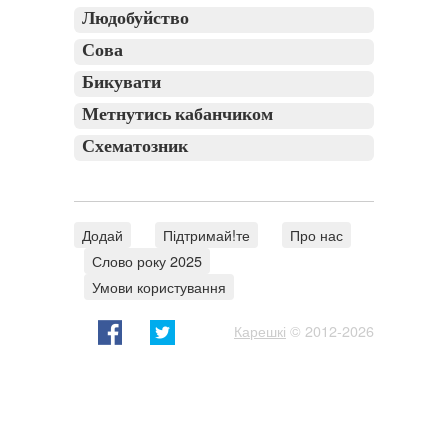
Людобуйство
Сова
Бикувати
Метнутись кабанчиком
Схематозник
Додай
Підтримай!те
Про нас
Слово року 2025
Умови користування
Карешкі
© 2012-2026