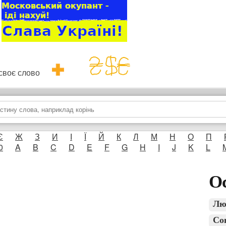
и своє слово
Є
Ж
З
И
І
Ї
Й
К
Л
М
Н
О
П
0
A
B
C
D
E
F
G
H
I
J
K
L
Ос
Лю
Со