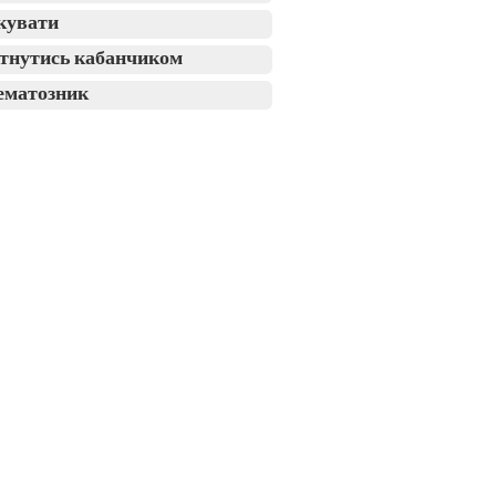
кувати
тнутись кабанчиком
ематозник