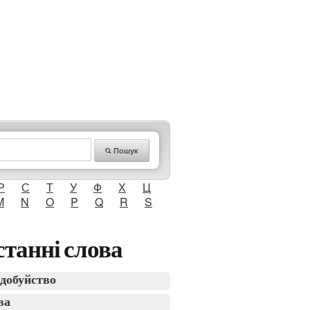
Пошук
Р
С
Т
У
Ф
Х
Ц
M
N
O
P
Q
R
S
танні слова
добуйство
ва