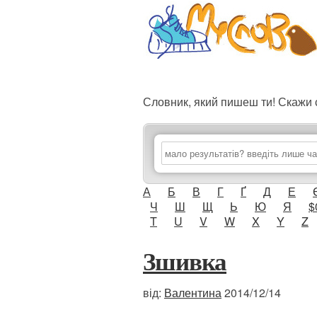
Словник, який пишеш ти! Скаж
А
Б
В
Г
Ґ
Д
Е
Ч
Ш
Щ
Ь
Ю
Я
$
T
U
V
W
X
Y
Z
Зшивка
від:
Валентина
2014/12/14