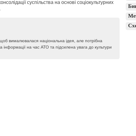
 консолідації суспільства на основі соціокультурних
Би
.
Ме
Сх
, щоб вималювалася національна ідея, але потрібна
а інформації на час АТО та підсилена увага до культури