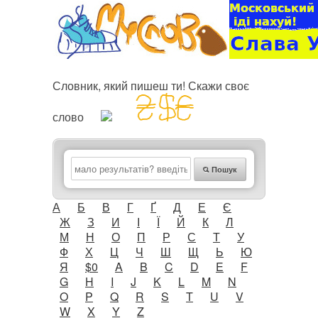
Словник, який пишеш ти! Скажи своє
слово
Пошук
А
Б
В
Г
Ґ
Д
Е
Є
Ж
З
И
І
Ї
Й
К
Л
М
Н
О
П
Р
С
Т
У
Ф
Х
Ц
Ч
Ш
Щ
Ь
Ю
Я
$0
A
B
C
D
E
F
G
H
I
J
K
L
M
N
O
P
Q
R
S
T
U
V
W
X
Y
Z