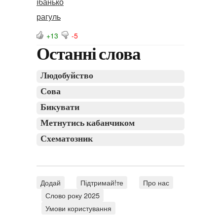
їбанько
рагуль
+13
-5
Останні слова
Людобуйство
Сова
Бикувати
Метнутись кабанчиком
Схематозник
Додай
Підтримай!те
Про нас
Слово року 2025
Умови користування