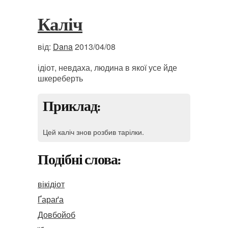
Каліч
від:
Dana
2013/04/08
ідіот, невдаха, людина в якої усе йде
шкереберть
Приклад:
Цей каліч знов розбив тарілки.
Подібні слова:
вікідіот
Ґараґа
Довбойоб