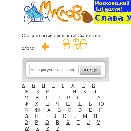
Словник, який пишеш ти! Скажи своє
слово
Пошук
А
Б
В
Г
Ґ
Д
Е
Є
Ж
З
И
І
Ї
Й
К
Л
М
Н
О
П
Р
С
Т
У
Ф
Х
Ц
Ч
Ш
Щ
Ь
Ю
Я
$0
A
B
C
D
E
F
G
H
I
J
K
L
M
N
O
P
Q
R
S
T
U
V
W
X
Y
Z