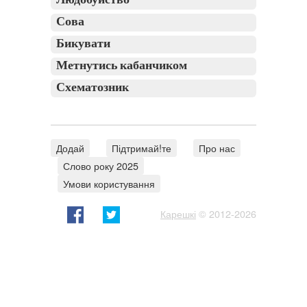
Людобуйство
Сова
Бикувати
Метнутись кабанчиком
Схематозник
Додай
Підтримай!те
Про нас
Слово року 2025
Умови користування
Карешкі
© 2012-2026