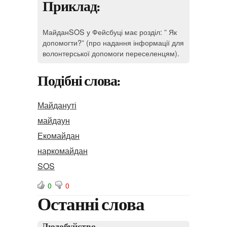
Приклад:
МайданSOS у Фейсбуці має розділ: ” Як
допомогти?” (про надання інформації для
волонтерської допомоги переселенцям).
Подібні слова:
Майдануті
майдаун
Екомайдан
наркомайдан
SOS
0
0
Останні слова