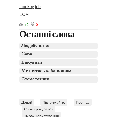
monkey job
ЕОМ
+2
0
Останні слова
Людобуйство
Сова
Бикувати
Метнутись кабанчиком
Схематозник
Додай
Підтримай!те
Про нас
Слово року 2025
Умови користування