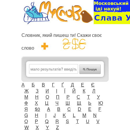
Словник, який пишеш ти! Скажи своє
слово
Пошук
А
Б
В
Г
Ґ
Д
Е
Є
Ж
З
И
І
Ї
Й
К
Л
М
Н
О
П
Р
С
Т
У
Ф
Х
Ц
Ч
Ш
Щ
Ь
Ю
Я
$0
A
B
C
D
E
F
G
H
I
J
K
L
M
N
O
P
Q
R
S
T
U
V
W
X
Y
Z