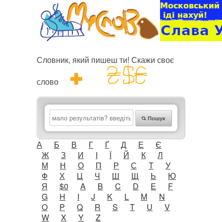
Словник, який пишеш ти! Скажи своє
слово
Пошук
А
Б
В
Г
Ґ
Д
Е
Є
Ж
З
И
І
Ї
Й
К
Л
М
Н
О
П
Р
С
Т
У
Ф
Х
Ц
Ч
Ш
Щ
Ь
Ю
Я
$0
A
B
C
D
E
F
G
H
I
J
K
L
M
N
O
P
Q
R
S
T
U
V
W
X
Y
Z