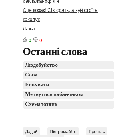
баклажанофілія
Оце козак! Сів срать, а хуй стоїть!
какопук
Лажа
0
0
Останні слова
Людобуйство
Сова
Бикувати
Метнутись кабанчиком
Схематозник
Додай
Підтримай!те
Про нас