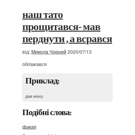
наш тато
прощитався- мав
перднути , а всрався
від:
Микола Чорний
2020/07/13
облажався
Приклад:
дав маху
Подібні слова:
факап