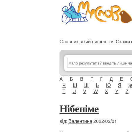
Словник, який пишеш ти! Скаж
А
Б
В
Г
Ґ
Д
Е
Ч
Ш
Щ
Ь
Ю
Я
$
T
U
V
W
X
Y
Z
Нібеніме
від:
Валентина
2022/02/01