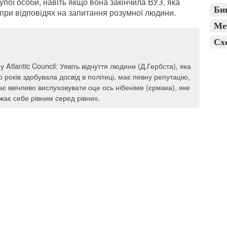
пої особи, навіть якщо вона закінчила ВУЗ, яка
Би
при відповідях на запитання розумної людини.
Ме
Сх
Atlantic Council: Уявіть відчуття людини (Д.Гербста), яка
о років здобувала досвід в політиці, має певну репутацію,
ає ввічливо вислуховувати оце ось нібеніме (єрмака), яке
ажає себе рівним серед рівних.