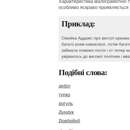
Характеристика малограмотної ту
особливо яскраво проявляється 
Приклад:
Сімейка Аддамс про виступ єрмака у 
багато років навчалася, потім багат
займала поважні пости і от тепер м
увірвалось до високої політики і вв
Подібні слова:
дебіл
тупко
рогуль
Дундук
Довбойоб