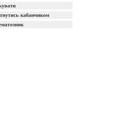
кувати
тнутись кабанчиком
ематозник