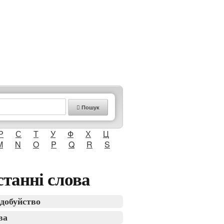
Пошук
Р
С
Т
У
Ф
Х
Ц
M
N
O
P
Q
R
S
танні слова
добуйство
ва