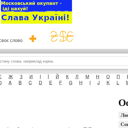
и своє слово
Є
Ж
З
И
І
Ї
Й
К
Л
М
Н
О
П
0
A
B
C
D
E
F
G
H
I
J
K
L
Ос
Лю
Со