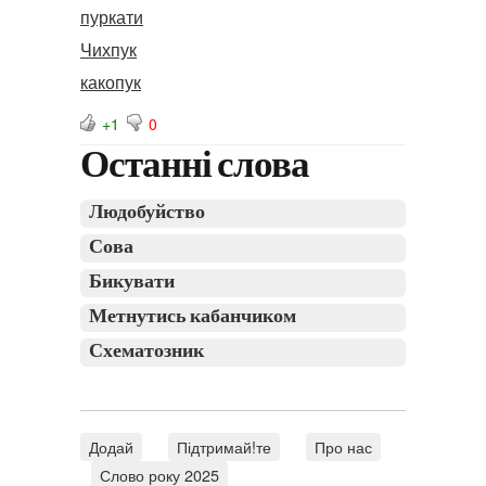
пуркати
Чихпук
какопук
+1
0
Останні слова
Людобуйство
Сова
Бикувати
Метнутись кабанчиком
Схематозник
Додай
Підтримай!те
Про нас
Слово року 2025