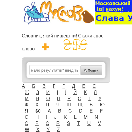
Словник, який пишеш ти! Скажи своє
слово
Пошук
А
Б
В
Г
Ґ
Д
Е
Є
Ж
З
И
І
Ї
Й
К
Л
М
Н
О
П
Р
С
Т
У
Ф
Х
Ц
Ч
Ш
Щ
Ь
Ю
Я
$0
A
B
C
D
E
F
G
H
I
J
K
L
M
N
O
P
Q
R
S
T
U
V
W
X
Y
Z