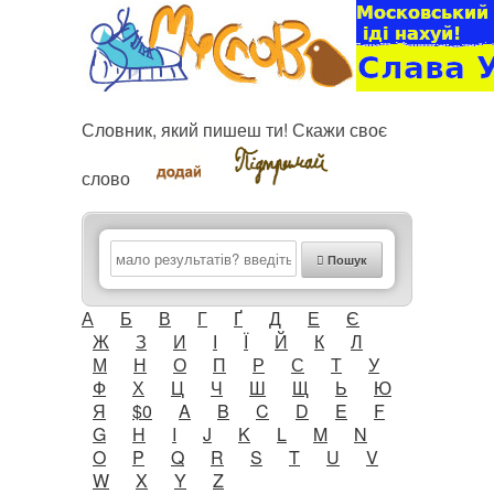
Словник, який пишеш ти! Скажи своє
слово
Пошук
А
Б
В
Г
Ґ
Д
Е
Є
Ж
З
И
І
Ї
Й
К
Л
М
Н
О
П
Р
С
Т
У
Ф
Х
Ц
Ч
Ш
Щ
Ь
Ю
Я
$0
A
B
C
D
E
F
G
H
I
J
K
L
M
N
O
P
Q
R
S
T
U
V
W
X
Y
Z