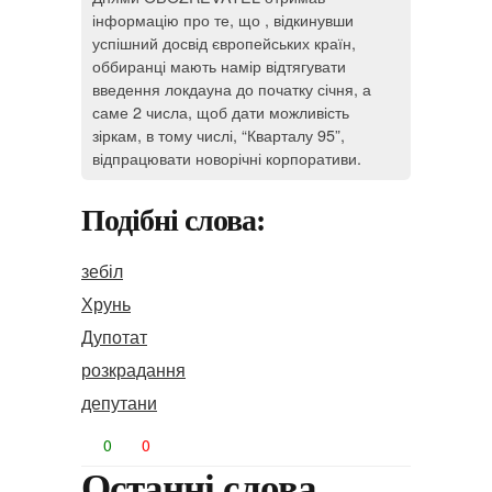
інформацію про те, що , відкинувши
успішний досвід європейських країн,
оббиранці мають намір відтягувати
введення локдауна до початку січня, а
саме 2 числа, щоб дати можливість
зіркам, в тому числі, “Кварталу 95”,
відпрацювати новорічні корпоративи.
Подібні слова:
зебіл
Хрунь
Дупотат
розкрадання
депутани
0
0
Останні слова