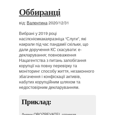
Оббиранці
від:
Валентина
2020/12/31
Вибрані у 2019 році
насілєніємкакаяразніца “Слуги”, які
накрали під час пандамії скільки, що
дали доручення КС скасувати: е-
декларування; повноваження
Нацагентства з питань запобігання
корупції на повну перевірку та
моніторинг способу життя, незаконного
збагачення і конфіскації активів,
набутих корупційним шляхом та
недостовірним декларуванням.
Приклад:
Днями OBOZREVATEL отримав