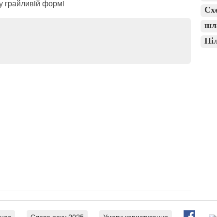
 у грайливiй формi
Сх
шл
Пі
 нас
Слово року 2025
Умови користування