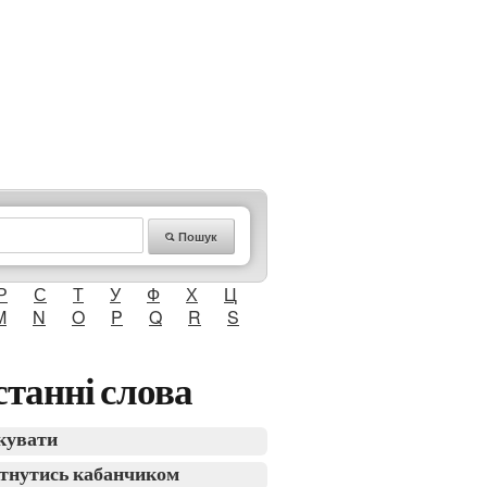
Пошук
Р
С
Т
У
Ф
Х
Ц
M
N
O
P
Q
R
S
танні слова
кувати
тнутись кабанчиком