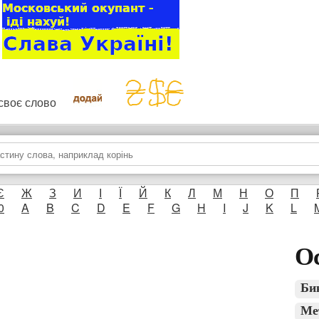
и своє слово
Є
Ж
З
И
І
Ї
Й
К
Л
М
Н
О
П
0
A
B
C
D
E
F
G
H
I
J
K
L
Ос
Би
Ме