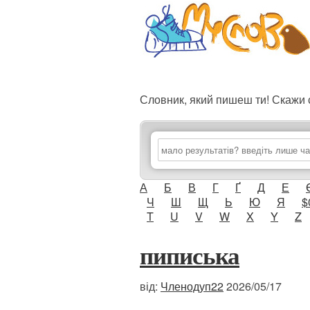
Словник, який пишеш ти! Скаж
А
Б
В
Г
Ґ
Д
Е
Ч
Ш
Щ
Ь
Ю
Я
$
T
U
V
W
X
Y
Z
пиписька
від:
Членодуп22
2026/05/17