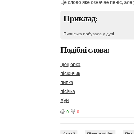
Це слово яке означае пенiс, але
Приклад:
Пиписька побувала у дупi
Подібні слова:
цюцюрка
пісюнчик
пипка
пісічка
Хуй
0
0
Додай
Підтримай!те
Про