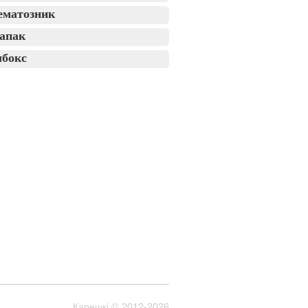
ематозник
апак
лбокс
Карешкі
© 2012-2026