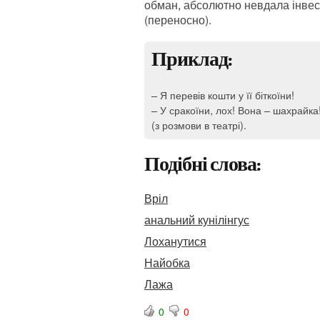
обман, абсолютно невдала інвест
(переносно).
Приклад:
– Я перевів кошти у її біткоїни!
– У сракоїни, лох! Вона – шахрайка
(з розмови в театрі).
Подібні слова:
Вріл
анальний кунілінгус
Лоханутися
Найобка
Лажа
0
0