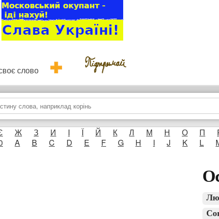
и своє слово
Є
Ж
З
И
І
Ї
Й
К
Л
М
Н
О
П
0
A
B
C
D
E
F
G
H
I
J
K
L
Ос
Лю
Со