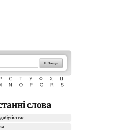
Пошук
Р
С
Т
У
Ф
Х
Ц
M
N
O
P
Q
R
S
танні слова
добуйство
ва