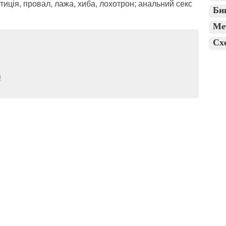
иція, провал, лажа, хиба, лохотрон; анальний секс
Би
Ме
Сх
!