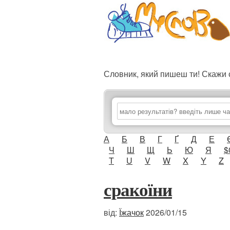
Словник, який пишеш ти! Скаж
А
Б
В
Г
Ґ
Д
Е
Ч
Ш
Щ
Ь
Ю
Я
$
T
U
V
W
X
Y
Z
сракоїни
від:
Їжачок
2026/01/15