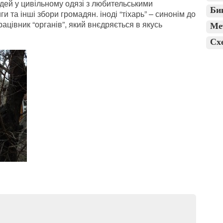
дей у цивільному одязі з любительськими
Би
и та інші збори громадян. іноді “тіхарь” – синонім до
рацівник “органів”, який внєдряється в якусь
Ме
Сх