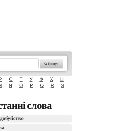
Пошук
Р
С
Т
У
Ф
Х
Ц
M
N
O
P
Q
R
S
танні слова
добуйство
ва