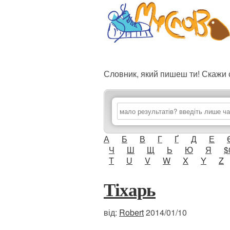
Словник, який пишеш ти! Скаж
А
Б
В
Г
Ґ
Д
Е
Ч
Ш
Щ
Ь
Ю
Я
$
T
U
V
W
X
Y
Z
Тіхарь
від:
Robert
2014/01/10