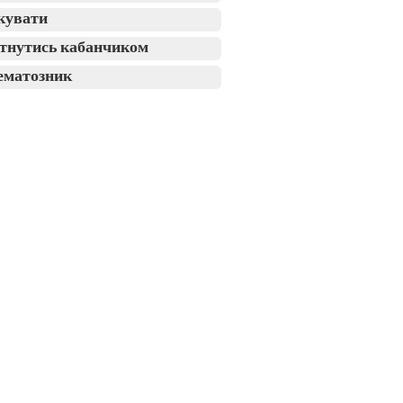
кувати
тнутись кабанчиком
ематозник