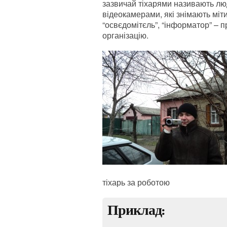
зазвичай тіхарями називають лю
відеокамерами, які знімають мітиг
“освєдомітєль”, “інформатор” – п
організацію.
тіхарь за роботою
Приклад: