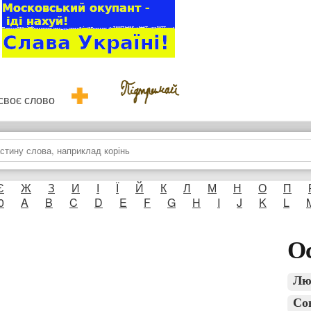
и своє слово
Є
Ж
З
И
І
Ї
Й
К
Л
М
Н
О
П
0
A
B
C
D
E
F
G
H
I
J
K
L
Ос
Лю
Со