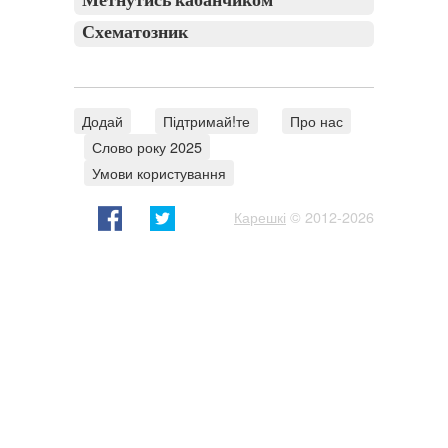
Метнутись кабанчиком
Схематозник
Додай
Підтримай!те
Про нас
Слово року 2025
Умови користування
Карешкі
© 2012-2026