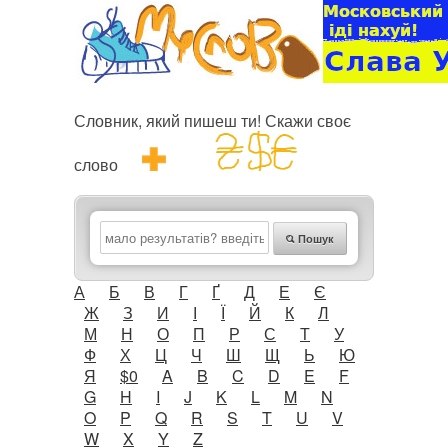
Словник, який пишеш ти! Скажи своє
слово
Пошук
А
Б
В
Г
Ґ
Д
Е
Є
Ж
З
И
І
Ї
Й
К
Л
М
Н
О
П
Р
С
Т
У
Ф
Х
Ц
Ч
Ш
Щ
Ь
Ю
Я
$0
A
B
C
D
E
F
G
H
I
J
K
L
M
N
O
P
Q
R
S
T
U
V
W
X
Y
Z