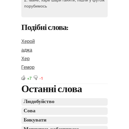
порубимось
Подібні слова:
Херой
аджа
Хер
Гемор
+7
-1
Останні слова
Людобуйство
Сова
Бикувати