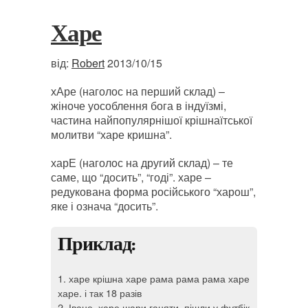
Харе
від:
Robert
2013/10/15
хАре (наголос на перший склад) –
жіноче уособлення бога в індуїзмі,
частина найпопулярнішої крішнаїтської
молитви “харе кришна”.
харЕ (наголос на другий склад) – те
саме, що “досить”, “годі”. харе –
редукована форма російського “харош”,
яке і означа “досить”.
Приклад:
1. харе крішна харе рама рама рама харе
харе. і так 18 разів
2. Іване, харе шари ганяти, пішли у футбік