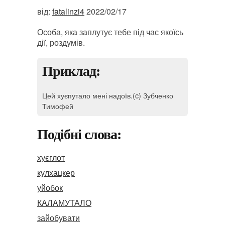
від:
fatalinzi4
2022/02/17
Особа, яка заплутує тебе під час якоїсь
дії, роздумів.
Приклад:
Цей хуєпутало мені надоїв.(c) Зубченко
Тимофей
Подібні слова:
хуєглот
кулхацкер
уйобок
КАЛАМУТАЛО
зайобувати