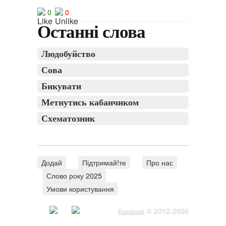
0
0
Останні слова
Людобуйство
Сова
Бикувати
Метнутись кабанчиком
Схематозник
Додай
Підтримай!те
Про нас
Слово року 2025
Умови користування
Карешкі
© 2012-2026