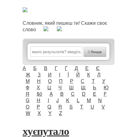
Словник, який пишеш ти! Скажи своє
слово
Пошук
А
Б
В
Г
Ґ
Д
Е
Є
Ж
З
И
І
Ї
Й
К
Л
М
Н
О
П
Р
С
Т
У
Ф
Х
Ц
Ч
Ш
Щ
Ь
Ю
Я
$0
A
B
C
D
E
F
G
H
I
J
K
L
M
N
O
P
Q
R
S
T
U
V
W
X
Y
Z
хуєпутало