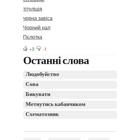
тітуліція
чорна завіса
Чорний нал
Пєлотка
+3
-1
Останні слова
Людобуйство
Сова
Бикувати
Метнутись кабанчиком
Схематозник