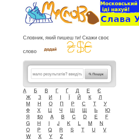
Словник, який пишеш ти! Скажи своє
слово
Пошук
А
Б
В
Г
Ґ
Д
Е
Є
Ж
З
И
І
Ї
Й
К
Л
М
Н
О
П
Р
С
Т
У
Ф
Х
Ц
Ч
Ш
Щ
Ь
Ю
Я
$0
A
B
C
D
E
F
G
H
I
J
K
L
M
N
O
P
Q
R
S
T
U
V
W
X
Y
Z