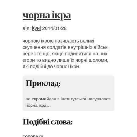
чорна ікра
від:
Куні
2014/01/28
чорною ікрою називають великі
скупчення солдатів внутрішніх військ,
через те що, якщо подивитися на них
згори то видно лише їх чорні шоломи,
які подібні до чорної ікри.
Приклад:
на євромайдан з Інститутської насувалася
чорна ікра…
Подібні слова:
селовики