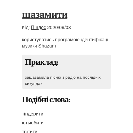
шазамити
від:
Піндос
2020/09/08
користуватись програмою ідентифікації
музики Shazam
Приклад:
зашазамила пісню з радіо на послідніх
сикундах
Подібні слова:
тіндерити
ютьюбити
твітити