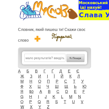
Словник, який пишеш ти! Скажи своє
слово
Пошук
А
Б
В
Г
Ґ
Д
Е
Є
Ж
З
И
І
Ї
Й
К
Л
М
Н
О
П
Р
С
Т
У
Ф
Х
Ц
Ч
Ш
Щ
Ь
Ю
Я
$0
A
B
C
D
E
F
G
H
I
J
K
L
M
N
O
P
Q
R
S
T
U
V
W
X
Y
Z