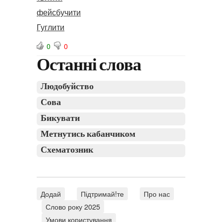
фейсбучити
Гуглити
0
0
Останні слова
Людобуйство
Сова
Бикувати
Метнутись кабанчиком
Схематозник
Додай
Підтримай!те
Про нас
Слово року 2025
Умови користування