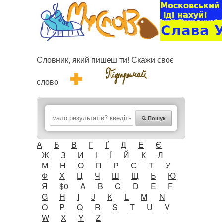
Словник, який пишеш ти! Скажи своє
слово
Пошук
А
Б
В
Г
Ґ
Д
Е
Є
Ж
З
И
І
Ї
Й
К
Л
М
Н
О
П
Р
С
Т
У
Ф
Х
Ц
Ч
Ш
Щ
Ь
Ю
Я
$0
A
B
C
D
E
F
G
H
I
J
K
L
M
N
O
P
Q
R
S
T
U
V
W
X
Y
Z