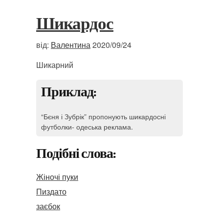
Шикардос
від:
Валентина
2020/09/24
Шикарний
Приклад:
“Бєня і Зубрік” пропонують шикардосні
футболки- одеська реклама.
Подібні слова:
Жіночі пуки
Пиздато
заєбок