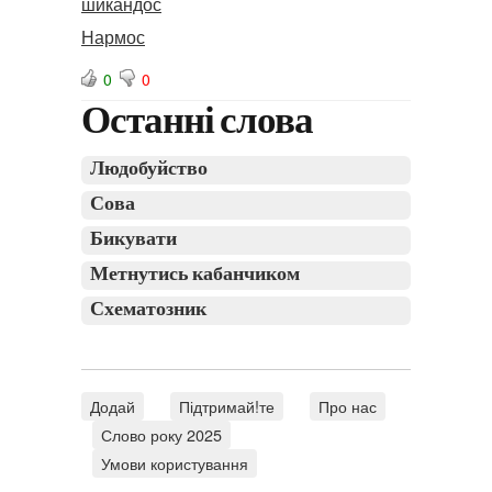
шикандос
Нармос
0
0
Останні слова
Людобуйство
Сова
Бикувати
Метнутись кабанчиком
Схематозник
Додай
Підтримай!те
Про нас
Слово року 2025
Умови користування