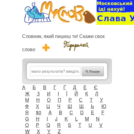
Словник, який пишеш ти! Скажи своє
слово
Пошук
А
Б
В
Г
Ґ
Д
Е
Є
Ж
З
И
І
Ї
Й
К
Л
М
Н
О
П
Р
С
Т
У
Ф
Х
Ц
Ч
Ш
Щ
Ь
Ю
Я
$0
A
B
C
D
E
F
G
H
I
J
K
L
M
N
O
P
Q
R
S
T
U
V
W
X
Y
Z