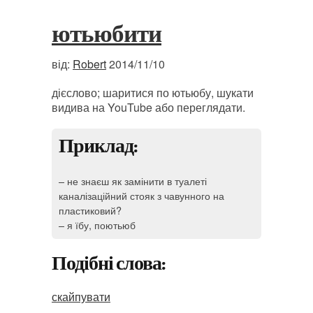
ютьюбити
від:
Robert
2014/11/10
дієслово; шаритися по ютьюбу, шукати
видива на YouTube або переглядати.
Приклад:
– не знаєш як замінити в туалеті
каналізаційний стояк з чавунного на
пластиковий?
– я їбу, поютьюб
Подібні слова:
скайпувати