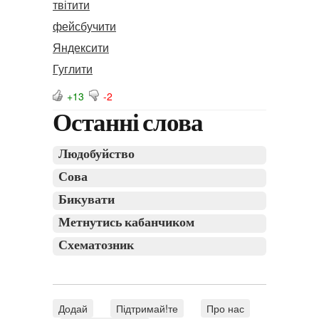
твітити
фейсбучити
Яндексити
Гуглити
+13
-2
Останні слова
Людобуйство
Сова
Бикувати
Метнутись кабанчиком
Схематозник
Додай
Підтримай!те
Про нас