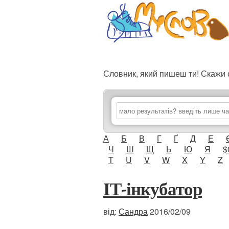
Словник, який пишеш ти! Скаж
А
Б
В
Г
Ґ
Д
Е
Ч
Ш
Щ
Ь
Ю
Я
$
T
U
V
W
X
Y
Z
ІТ-інкубатор
від:
Сандра
2016/02/09