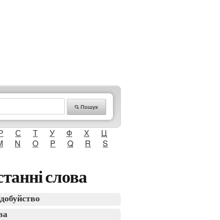
Пошук
Р
С
Т
У
Ф
Х
Ц
M
N
O
P
Q
R
S
танні слова
добуйство
ва