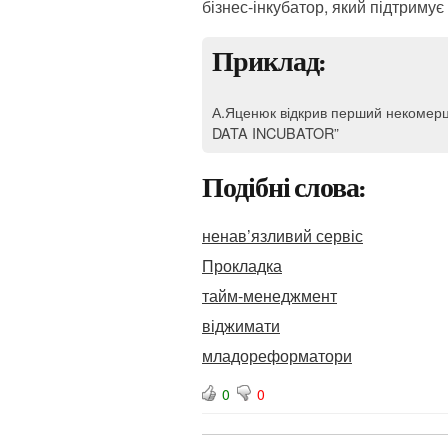
бізнес-інкубатор, який підтримує
Приклад:
А.Яценюк відкрив перший некомерці
DATA INCUBATOR”
Подібні слова:
ненав’язливий сервіс
Прокладка
тайм-менеджмент
віджимати
младореформатори
0
0