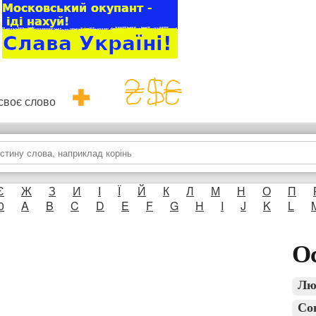
и своє слово
Є
Ж
З
И
І
Ї
Й
К
Л
М
Н
О
П
0
A
B
C
D
E
F
G
H
I
J
K
L
Ос
Лю
Со