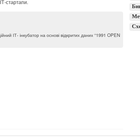
 ІТ-стартапи.
Би
Ме
Сх
йний ІТ- інкубатор на основі відкритих даних “1991 OPEN