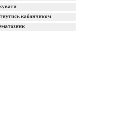
кувати
тнутись кабанчиком
ематозник