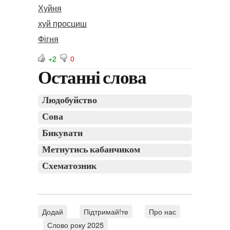
Хуйня
хуй просциш
Фігня
+2
0
Останні слова
Людобуйство
Сова
Бикувати
Метнутись кабанчиком
Схематозник
Додай
Підтримай!те
Про нас
Слово року 2025