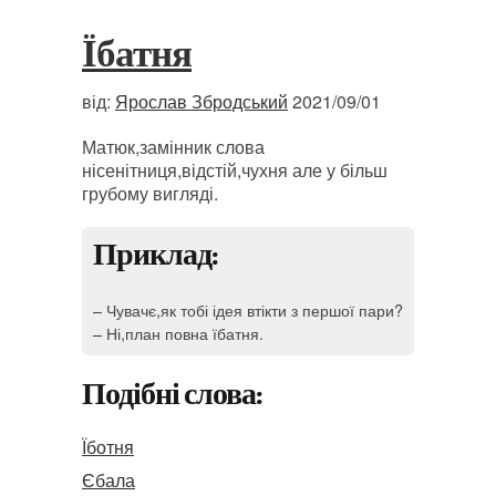
Їбатня
від:
Ярослав Збродський
2021/09/01
Матюк,замінник слова
нісенітниця,відстій,чухня але у більш
грубому вигляді.
Приклад:
– Чувачє,як тобі ідея втікти з першої пари?
– Ні,план повна їбатня.
Подібні слова:
Їботня
Єбала