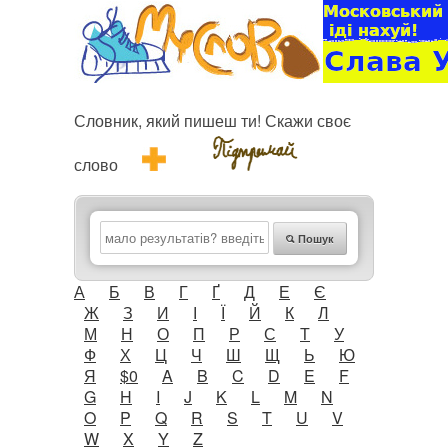
Словник, який пишеш ти! Скажи своє
слово
Пошук
А
Б
В
Г
Ґ
Д
Е
Є
Ж
З
И
І
Ї
Й
К
Л
М
Н
О
П
Р
С
Т
У
Ф
Х
Ц
Ч
Ш
Щ
Ь
Ю
Я
$0
A
B
C
D
E
F
G
H
I
J
K
L
M
N
O
P
Q
R
S
T
U
V
W
X
Y
Z