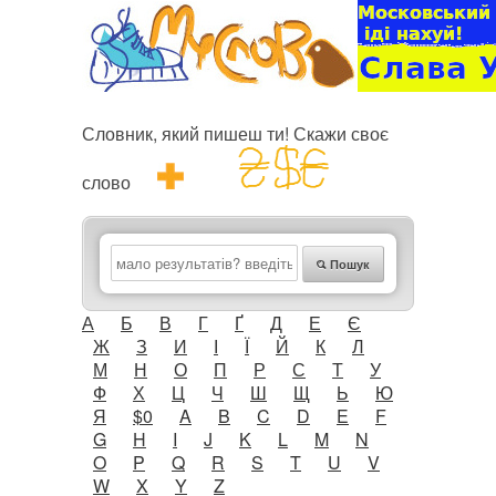
Словник, який пишеш ти! Скажи своє
слово
Пошук
А
Б
В
Г
Ґ
Д
Е
Є
Ж
З
И
І
Ї
Й
К
Л
М
Н
О
П
Р
С
Т
У
Ф
Х
Ц
Ч
Ш
Щ
Ь
Ю
Я
$0
A
B
C
D
E
F
G
H
I
J
K
L
M
N
O
P
Q
R
S
T
U
V
W
X
Y
Z