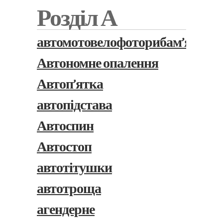
Розділ А
автомотовелофоторибам’ясоком
Автономне опалення
Автоп’ятка
автопідстава
Автоспин
Автостоп
автотітушки
автотроща
агендерне