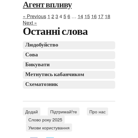
Агент впливу
« Previous
1
2
3
4
5
6
…
14
15
16
17
18
Next »
Останні слова
Людобуйство
Сова
Бикувати
Метнутись кабанчиком
Схематозник
Додай
Підтримай!те
Про нас
Слово року 2025
Умови користування