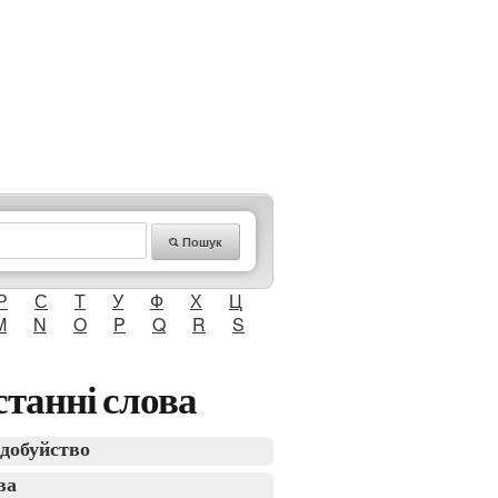
Пошук
Р
С
Т
У
Ф
Х
Ц
M
N
O
P
Q
R
S
танні слова
добуйство
ва