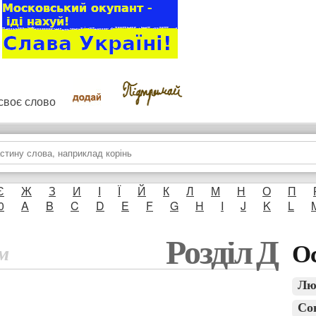
и своє слово
Є
Ж
З
И
І
Ї
Й
К
Л
М
Н
О
П
0
A
B
C
D
E
F
G
H
I
J
K
L
Розділ Д
Ос
м
Лю
Со