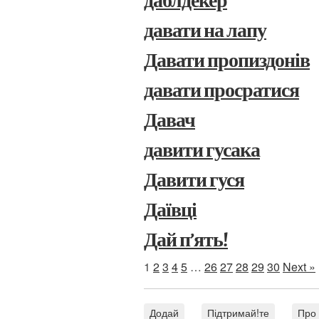
даблдекер
давати на лапу
Давати пропиздонів
давати просратися
Давач
давити гусака
Давити гуся
Даївці
Дай п’ять!
1
2
3
4
5
…
26
27
28
29
30
Next »
Додай
Підтримай!те
Про