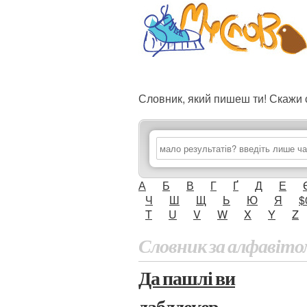
Словник, який пишеш ти! Скаж
А
Б
В
Г
Ґ
Д
Е
Ч
Ш
Щ
Ь
Ю
Я
$
T
U
V
W
X
Y
Z
Словник за алфавіто
Да пашлі ви