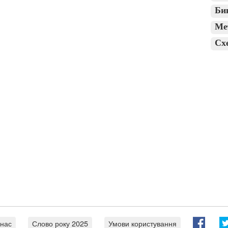
Би
Ме
Сх
 нас
Слово року 2025
Умови користування