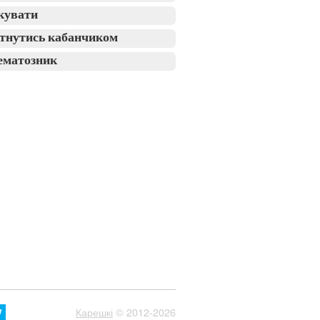
кувати
тнутись кабанчиком
ематозник
Карешкі
© 2012-2026