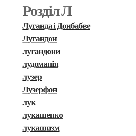
Розділ Л
Луганда і Донбабве
Лугандон
лугандони
лудоманія
лузер
Лузерфон
лук
лукашенко
лукашизм