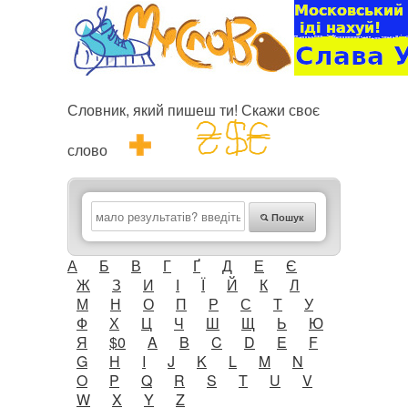
Словник, який пишеш ти! Скажи своє
слово
Пошук
А
Б
В
Г
Ґ
Д
Е
Є
Ж
З
И
І
Ї
Й
К
Л
М
Н
О
П
Р
С
Т
У
Ф
Х
Ц
Ч
Ш
Щ
Ь
Ю
Я
$0
A
B
C
D
E
F
G
H
I
J
K
L
M
N
O
P
Q
R
S
T
U
V
W
X
Y
Z