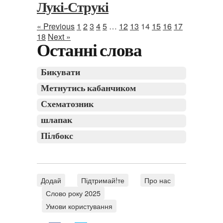
Лукі-Струкі
« Previous
1
2
3
4
5
…
12
13
14
15
16
17
18
Next »
Останні слова
Бикувати
Метнутись кабанчиком
Схематозник
шлапак
Пілбокс
Додай
Підтримай!те
Про нас
Слово року 2025
Умови користування