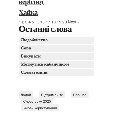
верблюд
Хайка
1
2
3
4
5
…
16
17
18
19
20
Next »
Останні слова
Людобуйство
Сова
Бикувати
Метнутись кабанчиком
Схематозник
Додай
Підтримай!те
Про нас
Слово року 2025
Умови користування