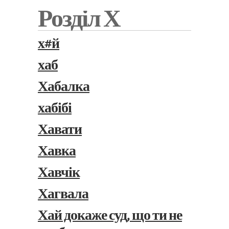
Розділ Х
х#й
хаб
Хабалка
хабібі
Хавати
Хавка
Хавчік
Хагвала
Хай докаже суд, що ти не