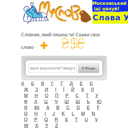
Словник, який пишеш ти! Скажи своє
слово
Пошук
А
Б
В
Г
Ґ
Д
Е
Є
Ж
З
И
І
Ї
Й
К
Л
М
Н
О
П
Р
С
Т
У
Ф
Х
Ц
Ч
Ш
Щ
Ь
Ю
Я
$0
A
B
C
D
E
F
G
H
I
J
K
L
M
N
O
P
Q
R
S
T
U
V
W
X
Y
Z