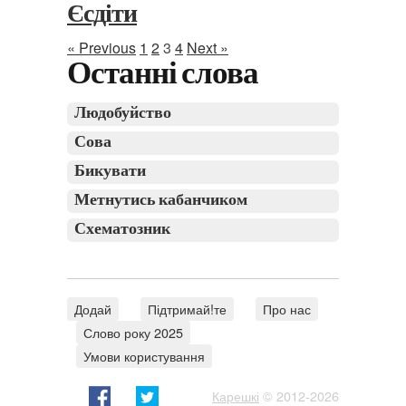
Єсдіти
« Previous
1
2
3
4
Next »
Останні слова
Людобуйство
Сова
Бикувати
Метнутись кабанчиком
Схематозник
Додай
Підтримай!те
Про нас
Слово року 2025
Умови користування
Карешкі
© 2012-2026