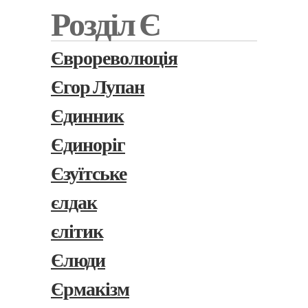
Розділ Є
Єврореволюція
Єгор Лупан
Єдинник
Єдиноріг
Єзуїтське
єлдак
єлітик
Єлюди
Єрмакізм