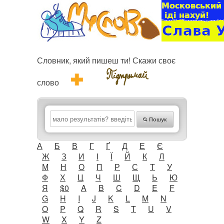
Словник, який пишеш ти! Скажи своє
слово
Пошук
А
Б
В
Г
Ґ
Д
Е
Є
Ж
З
И
І
Ї
Й
К
Л
М
Н
О
П
Р
С
Т
У
Ф
Х
Ц
Ч
Ш
Щ
Ь
Ю
Я
$0
A
B
C
D
E
F
G
H
I
J
K
L
M
N
O
P
Q
R
S
T
U
V
W
X
Y
Z