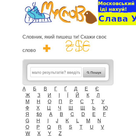
Словник, який пишеш ти! Скажи своє
слово
Пошук
А
Б
В
Г
Ґ
Д
Е
Є
Ж
З
И
І
Ї
Й
К
Л
М
Н
О
П
Р
С
Т
У
Ф
Х
Ц
Ч
Ш
Щ
Ь
Ю
Я
$0
A
B
C
D
E
F
G
H
I
J
K
L
M
N
O
P
Q
R
S
T
U
V
W
X
Y
Z