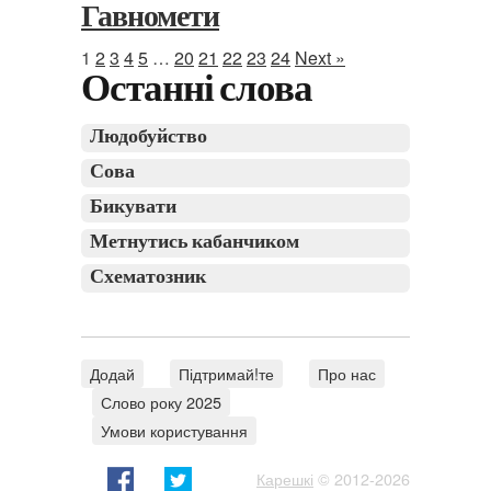
Гавномети
1
2
3
4
5
…
20
21
22
23
24
Next »
Останні слова
Людобуйство
Сова
Бикувати
Метнутись кабанчиком
Схематозник
Додай
Підтримай!те
Про нас
Слово року 2025
Умови користування
Карешкі
© 2012-2026