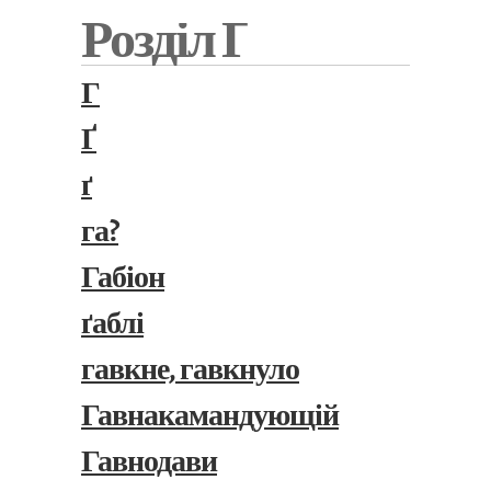
Розділ Ґ
Г
Ґ
ґ
га?
Габіон
ґаблі
гавкне, гавкнуло
Гавнакамандующій
Гавнодави