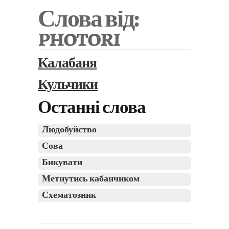
Слова від:
photori
Калабаня
Кульчики
Останні слова
Людобуйство
Сова
Бикувати
Метнутись кабанчиком
Схематозник