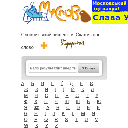
Словник, який пишеш ти! Скажи своє
слово
Пошук
А
Б
В
Г
Ґ
Д
Е
Є
Ж
З
И
І
Ї
Й
К
Л
М
Н
О
П
Р
С
Т
У
Ф
Х
Ц
Ч
Ш
Щ
Ь
Ю
Я
$0
A
B
C
D
E
F
G
H
I
J
K
L
M
N
O
P
Q
R
S
T
U
V
W
X
Y
Z