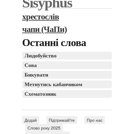
Sisyphus
хрестослів
чапи (ЧаПи)
Останні слова
Людобуйство
Сова
Бикувати
Метнутись кабанчиком
Схематозник
Додай
Підтримай!те
Про нас
Слово року 2025