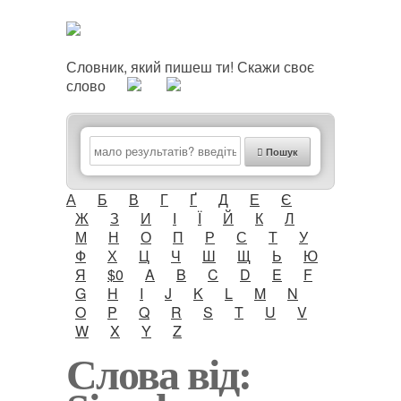
Словник, який пишеш ти! Скажи своє
слово
Пошук
А
Б
В
Г
Ґ
Д
Е
Є
Ж
З
И
І
Ї
Й
К
Л
М
Н
О
П
Р
С
Т
У
Ф
Х
Ц
Ч
Ш
Щ
Ь
Ю
Я
$0
A
B
C
D
E
F
G
H
I
J
K
L
M
N
O
P
Q
R
S
T
U
V
W
X
Y
Z
Слова від: