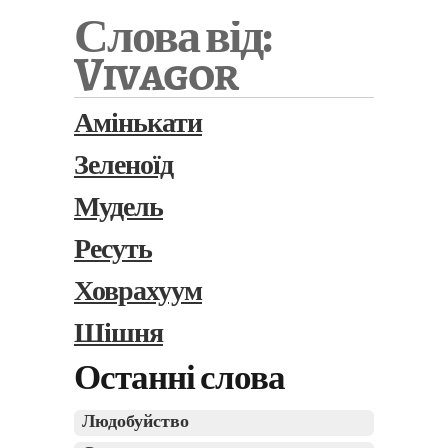
Слова від:
Vivagor
Амінькати
Зеленоїд
Мудель
Ресуть
Ховрахуум
Шішня
Останні слова
Людобуйство