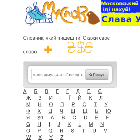
Словник, який пишеш ти! Скажи своє
слово
Пошук
А
Б
В
Г
Ґ
Д
Е
Є
Ж
З
И
І
Ї
Й
К
Л
М
Н
О
П
Р
С
Т
У
Ф
Х
Ц
Ч
Ш
Щ
Ь
Ю
Я
$0
A
B
C
D
E
F
G
H
I
J
K
L
M
N
O
P
Q
R
S
T
U
V
W
X
Y
Z