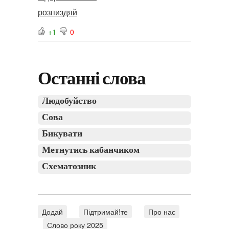
розпиздяй
+1
0
Останні слова
Людобуйство
Сова
Бикувати
Метнутись кабанчиком
Схематозник
Додай
Підтримай!те
Про нас
Слово року 2025