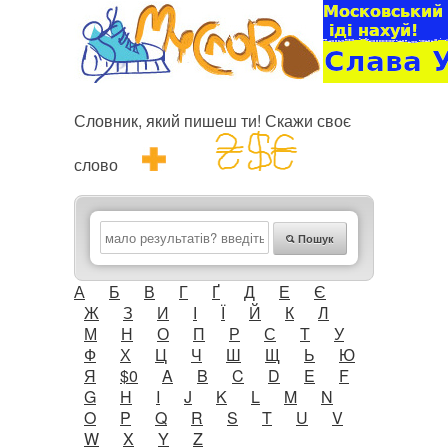
Словник, який пишеш ти! Скажи своє
слово
Пошук
А
Б
В
Г
Ґ
Д
Е
Є
Ж
З
И
І
Ї
Й
К
Л
М
Н
О
П
Р
С
Т
У
Ф
Х
Ц
Ч
Ш
Щ
Ь
Ю
Я
$0
A
B
C
D
E
F
G
H
I
J
K
L
M
N
O
P
Q
R
S
T
U
V
W
X
Y
Z