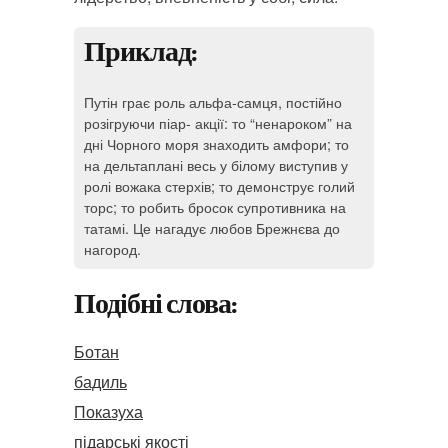
Приклад:
Путін грає роль альфа-самця, постійно
розігруючи піар- акції: то “ненароком” на
дні Чорного моря знаходить амфори; то
на дельтаплані весь у білому виступив у
ролі вожака стерхів; то демонструє голий
торс; то робить бросок супротивника на
татамі. Це нагадує любов Брежнєва до
нагород.
Подібні слова:
Ботан
бадиль
Показуха
підарські якості