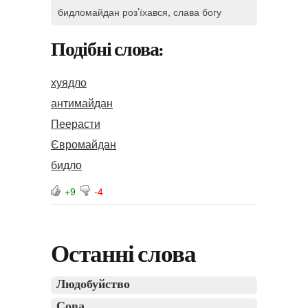
бидломайдан роз’їхався, слава богу
Подібні слова:
хуядло
антимайдан
Пеерасти
Євромайдан
бидло
+9
-4
Останні слова
Людобуйство
Сова