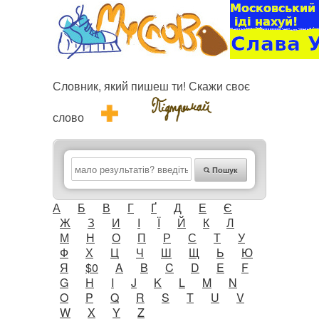
Словник, який пишеш ти! Скажи своє
слово
Пошук
А
Б
В
Г
Ґ
Д
Е
Є
Ж
З
И
І
Ї
Й
К
Л
М
Н
О
П
Р
С
Т
У
Ф
Х
Ц
Ч
Ш
Щ
Ь
Ю
Я
$0
A
B
C
D
E
F
G
H
I
J
K
L
M
N
O
P
Q
R
S
T
U
V
W
X
Y
Z