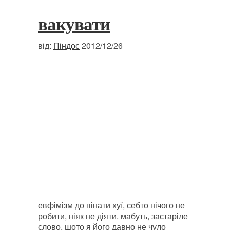
вакувати
від:
Піндос
2012/12/26
евфімізм до пінати хуї, себто нічого не
робити, ніяк не діяти. мабуть, застаріле
слово, шото я його давно не чуло