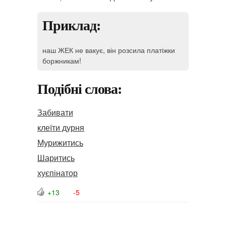
Приклад:
наш ЖЕК не вакує, він розсила платіжки
боржникам!
Подібні слова:
Забивати
клеїти дурня
Мурижитись
Шаритись
хуєпінатор
+13
-5