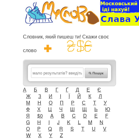
Словник, який пишеш ти! Скажи своє
слово
Пошук
А
Б
В
Г
Ґ
Д
Е
Є
Ж
З
И
І
Ї
Й
К
Л
М
Н
О
П
Р
С
Т
У
Ф
Х
Ц
Ч
Ш
Щ
Ь
Ю
Я
$0
A
B
C
D
E
F
G
H
I
J
K
L
M
N
O
P
Q
R
S
T
U
V
W
X
Y
Z